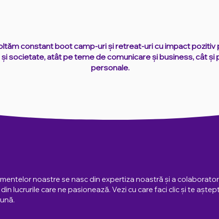
ltăm constant boot camp-uri și retreat-uri cu impact pozitiv
și societate, atât pe teme de comunicare și business, cât și
personale.
mentelor noastre se nasc din expertiza noastră și a colaboratori
in lucrurile care ne pasionează. Vezi cu care faci clic și te așt
eună.