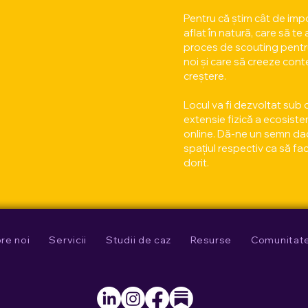
Pentru că știm cât de impo
aflat în natură, care să t
proces de scouting pentr
noi și care să creeze cont
creștere.
Locul va fi dezvoltat sub 
extensie fizică a ecosiste
online. Dă-ne un semn dacă a
spațiul respectiv ca să fac
dorit.
re noi
Servicii
Studii de caz
Resurse
Comunitat