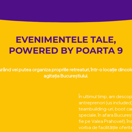
EVENIMENTELE TALE,
POWERED BY POARTA 9
urând vei putea organiza propriile retreaturi, într-o locație dinco
agitația Bucureștiului.
În ultimul timp, am descop
antreprenori (us included
teambuilding-uri, boot cam
speciale, în afara Bucureșt
fie pe Valea Prahovei!), în
vorba de facilitățile oferit