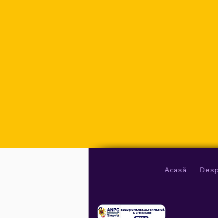
Acasă
Desp