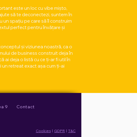
rtant este un loc cu vibe mișto,
e ajute să te deconectezi, suntem în
u un spaț
iu pe care să îl construim
extul perfect pentru învățare și
conceptul și viziunea noastră, ca o
mului de business construit deja în
i deja o listă cu ce ți-ar fi util în
i un retreat exact așa cum ți-ai
ea 9
Contact
Cookies
|
GDPR
|
T&C