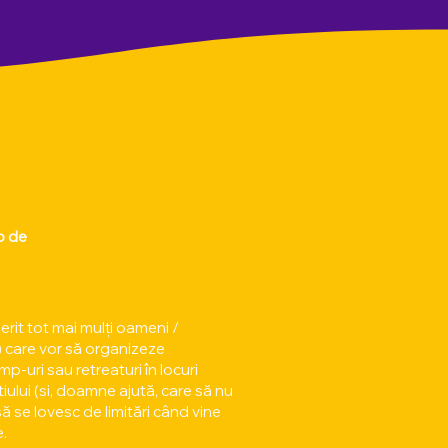
lo de
erit tot mai mulți oameni /
) care vor să organizeze
p-uri sau retreaturi în locuri
iului (si, doamne ajută, care să nu
să se lovesc de limitări când vine
e.