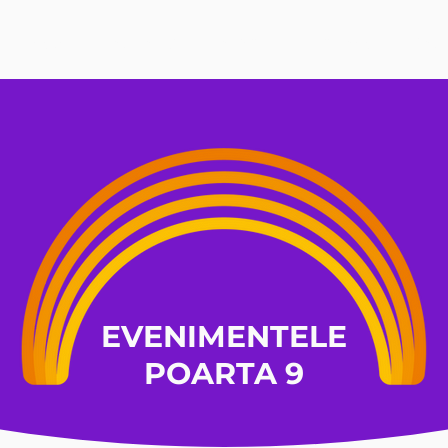
Acasă
Despre noi
Servicii
Studii de caz
Resu
EVENIMENTELE
POARTA 9