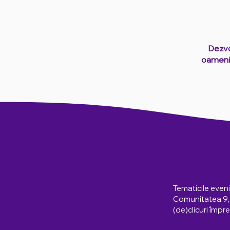
Dezvo
oameni 
Tematicile eveni
Comunitatea 9, d
(de)clicuri împr