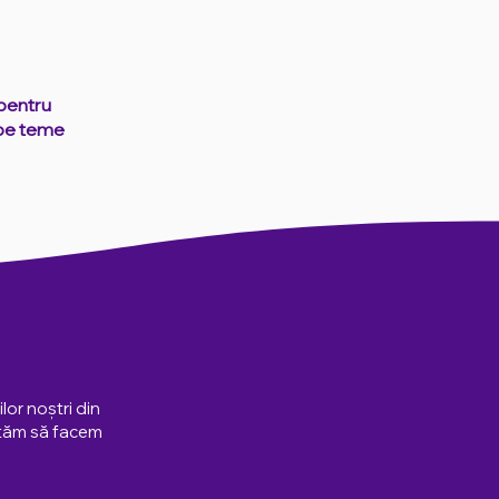
 pentru
 pe teme
lor noștri din
eptăm să facem