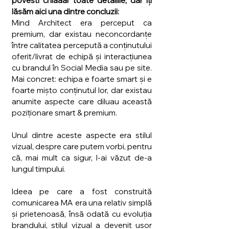
povesti chiaaar toate detaliile, dar îți 
lăsăm aici una dintre concluzii:
Mind Architect era perceput ca 
premium, dar existau neconcordanțe 
între calitatea percepută a conținutului 
oferit/livrat de echipă și interacțiunea 
cu brandul în Social Media sau pe site. 
Mai concret: echipa e foarte smart și e 
foarte mișto conținutul lor, dar existau 
anumite aspecte care diluau această 
poziționare smart & premium.
Unul dintre aceste aspecte era stilul 
vizual, despre care putem vorbi, pentru 
că, mai mult ca sigur, l-ai văzut de-a 
lungul timpului. 
Ideea pe care a fost construită 
comunicarea MA era una relativ simplă 
și prietenoasă, însă odată cu evoluția 
brandului, stilul vizual a devenit ușor 