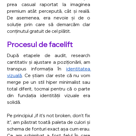
prea casual raportat la imaginea 
premium atât percepută, cât și reală. 
De asemenea, era nevoie și de o 
soluție prin care să demarcăm clar 
conținutul gratuit de cel plătit. 
Procesul de facelift
După etapele de audit, research 
cantitativ și ajustare a poziționării, am 
transpus informația în 
identitatea 
vizuală
. Ce știam clar este că nu vom 
merge pe un stil hiper minimalist sau 
total diferit, tocmai pentru că o parte 
din fundația identității vizuale era 
solidă.
Pe principiul „if it’s not broken, don’t fix 
it”, am păstrat toată paleta de culori și 
schema de fonturi exact așa cum erau. 
Ce am schimbat a fost felul în care 