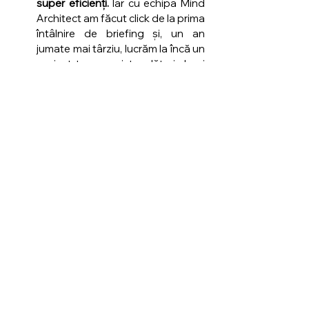
super eficienți.
 Iar cu echipa Mind 
Architect am făcut click de la prima 
întâlnire de briefing și, un an 
jumate mai târziu, lucrăm la încă un 
proiect taaare mișto alături de ei 
(soon soon).
Feedback-ul de la client
De partea noastră a procesului, lucrurile 
s-au văzut similar -> ajunseserăm într-
un punct în care, atât brandul, cât și noi, 
echipa din spatele lui, trecuserăm prin 
procese de transformare și 
ajunseserăm într-un alt punct de 
maturizare. 
Așadar, aveam nevoie ca asta să se 
regăsească și în modul în care 
comunicam, mai ales în componenta 
vizuală. 