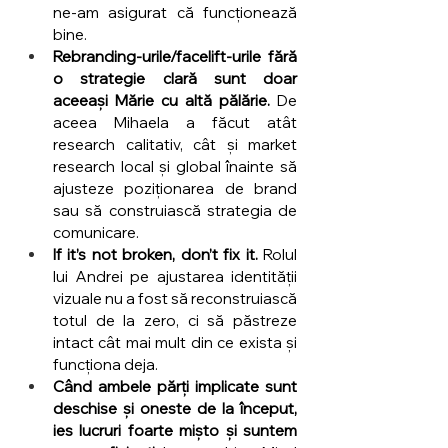
ne-am asigurat că funcționează 
bine.
Rebranding-urile/facelift-urile fără 
o strategie clară sunt doar 
aceeași Mărie cu altă pălărie.
 De 
aceea Mihaela a făcut atât 
research calitativ, cât și market 
research local și global înainte să 
ajusteze poziționarea de brand 
sau să construiască strategia de 
comunicare.
If it’s not broken, don’t fix it.
 Rolul 
lui Andrei pe ajustarea identității 
vizuale nu a fost să reconstruiască 
totul de la zero, ci să păstreze 
intact cât mai mult din ce exista și 
funcționa deja.
Când ambele părți implicate sunt 
deschise și oneste de la început, 
ies lucruri foarte mișto și suntem 