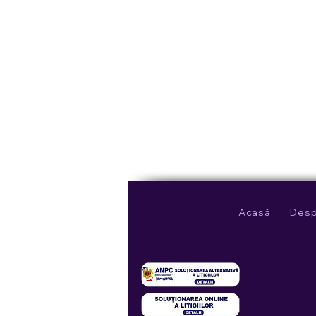
Acasă
Desp
Rebranding-uri
(ne)inspirate