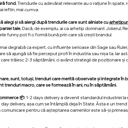
ră fond. 
Trendurile cu adevărat relevante au o rațiune în spate, 
i ieftin, mai 
cumva.
ă alegi și să alergi după trendurile care sunt aliniate cu 
arhetipur
aniei tale. 
Dacă, de exemplu, ai ca arhetip dominant Jokerul, Re
urile funny pot fi o formă bună prin care să crești brandul.
mai degrabă ca expert, cu influențe serioase din Sage sau Ruler, 
re să ajungă să fie perceput profi în industria sau nișa ta. Iar as
 care trăiesc 2-3 săptămâni, ci având strategii de poziționare și
onare, sunt, totuși, trenduri care merită observate și integrate în b
t trenduri macro, care se formează în ani, nu în săptămâni. 
commerce 📦:
 1-2 days delivery a devenit standardul industriei la n
day delivery, așa cum se întâmplă deja în State. Ăsta e un trend 
 în comunicare pentru că așteptarea oamenilor este să-și primeas