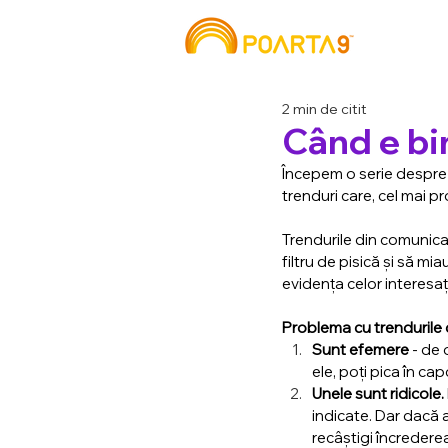
2 min de citit
Când e bin
Începem o serie despre 
trenduri care, cel mai pr
Trendurile din comunicar
filtru de pisică și să mi
evidența celor interesaț
Problema cu trendurile 
Sunt efemere
 - de
ele, poți pica în ca
Unele sunt ridicole.
indicate. Dar dacă a
recâștigi încrederea