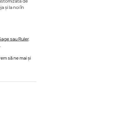
customizată de 
 și la noi în 
Sage sau Ruler
.
.
rem să ne mai și 