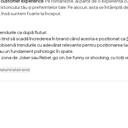
ed customer experience
. Pe românește, ai parte de o experiență 
storicului tău și preferințelor tale. Pe alocuri, asta se întâmplă deja
însă suntem foarte la început.
endurile ca după fluturi.
un tind să scadă încrederea în brand când acesta e poziționat ca 
i observă trendurile cu adevărat relevante pentru poziționarea ta
 au un fundament psihologic în spate.
 zona de Joker sau Rebel, go on, be funny or shocking, cu toții v
d
atentielatrend