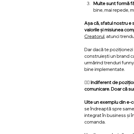
Multe sunt formă fă
bine, mai repede, ma
Așa că, sfatul nostru e s
valorile și misiunea comp
Creatorul
, atunci trend
Dar dacă te poziționezi 
construiești un brand ca
urmărind trenduri funny
bine implementate.
👉🏻 Indiferent de poziți
comunicare. Doar că sun
Uite un exemplu din e-
se îndreaptă spre same 
integrat în business și
comanda. 