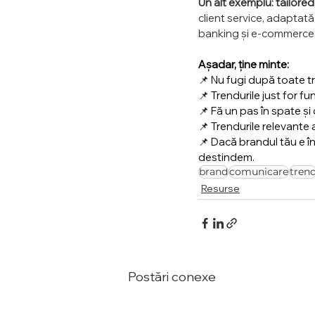
Un alt exemplu: tailor
client service, adaptată i
banking și e-commerce, 
Așadar, ține minte: 
📌 Nu fugi după toate tr
📌 Trendurile just for f
📌 Fă un pas în spate ș
📌 Trendurile relevante
📌 Dacă brandul tău e în
destindem.
brand
comunicare
tren
Resurse
Postări conexe