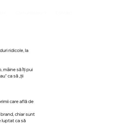
rse
Comunitatea 9
Contact
ri ridicole, la 
 mâine să îți pui 
” ca să „ții 
rimii care află de 
 brand, chiar sunt 
e luptat ca să 