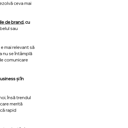
rezolvă ceva mai 
ile de brand
, cu 
belul sau 
e mai relevant să 
ta nu se întâmplă 
 de comunicare 
usiness și în 
oi, însă trendul 
care merită 
că rapid 