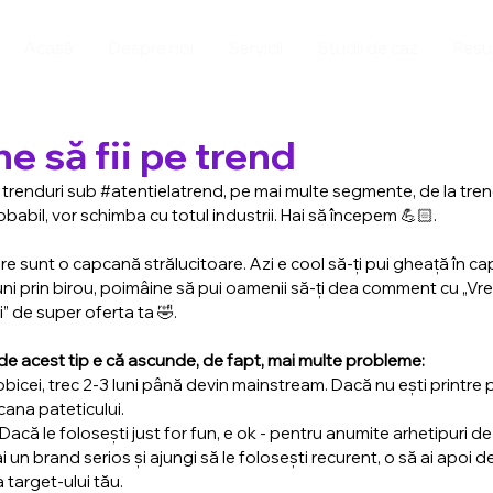
Acasă
Despre noi
Servicii
Studii de caz
Resu
e să fii pe trend
trenduri sub 
#atentielatrend
, pe mai multe segmente, de la trendu
obabil, vor schimba cu totul industrii. Hai să începem 💪🏻.
e sunt o capcană strălucitoare. Azi e cool să-ți pui gheață în cap,
auni prin birou, poimâine să pui oamenii să-ți dea comment cu „Vreau
i” de super oferta ta 🤣.
de acest tip e că ascunde, de fapt, mai multe probleme:
 obicei, trec 2-3 luni până devin mainstream. Dacă nu ești printre p
pcana pateticului.
 Dacă le folosești just for fun, e ok - pentru anumite arhetipuri de
i un brand serios și ajungi să le folosești recurent, o să ai apoi d
 target-ului tău.