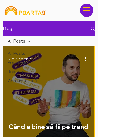
Blog
All Posts
All Posts
2 min de citit
Portofoliu
Resurse
Comunitatea9
Când e bine să fii pe trend